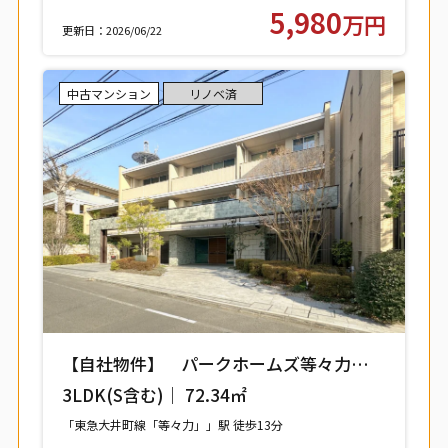
東武大師線「西新井」駅 徒歩9分
5,980
万円
更新日：2026/06/22
中古マンション
リノベ済
【自社物件】 パークホームズ等々力レジ
デンススクエア 208号室 【世田谷区中
3LDK(S含む)｜ 72.34㎡
町】
「東急大井町線「等々力」」駅 徒歩13分