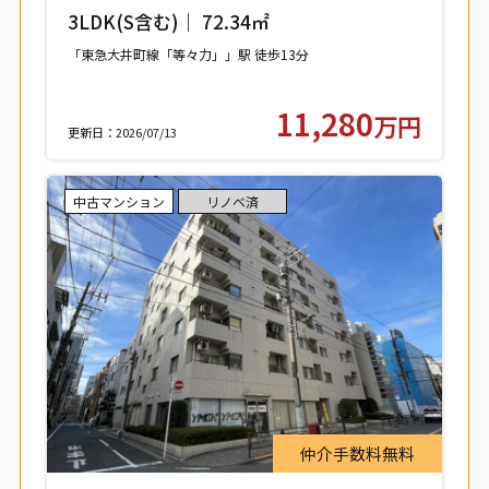
デンススクエア 208号室 【世田谷区中
3LDK(S含む)｜ 72.34㎡
町】
「東急大井町線「等々力」」駅 徒歩13分
11,280
万円
更新日：2026/07/13
中古マンション
リノベ済
仲介手数料無料