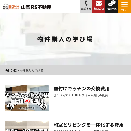
電話する
お問合せ
相談予約
MENU
物件購入の学び場
HOME
物件購入の学び場
壁付けキッチンの交換費用
2025/02/01
リフォーム費用の動画
和室とリビングを一体化する費用