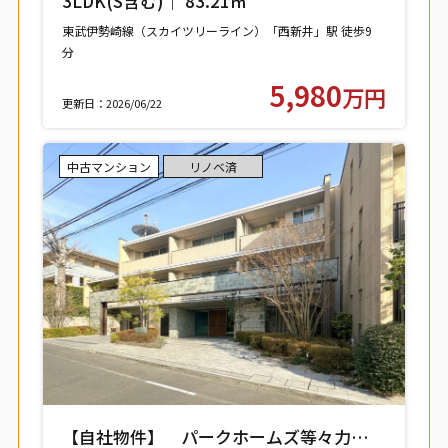
3LDK(S含む)｜ 83.21㎡
東武伊勢崎線（スカイツリーライン）「西新井」駅 徒歩9
分
東武大師線「西新井」駅 徒歩9分
5,980
万円
更新日：2026/06/22
中古マンション
リノベ済
【自社物件】 パークホームズ等々力レジ