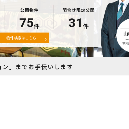
公開物件
問合せ限定公開
75
31
件
件
物件検索はこちら
ョン」まで
お手伝いします