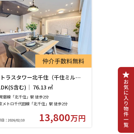
仲介手数料無料
トラスタワー北千住（千住ミルデ
ス弐番館） 1608 号室
LDK(S含む)｜ 76.13 ㎡
R常磐線「北千住」駅 徒歩2分
京メトロ千代田線「北千住」駅 徒歩2分
京メトロ日比谷線「北千住」駅 徒歩2分
13,800
万円
武伊勢崎線（スカイツリーライン）「北千住」駅
日：2026/02/10
歩2分
くばエクスプレス「北千住」駅 徒歩2分