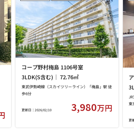
コープ野村梅島 1106号室
々
3LDK(S含む)｜ 72.76㎡
ア
【世
ィ
3
東武伊勢崎線（スカイツリーライン）「梅島」駅 徒
歩6分
J
東武伊勢崎線（スカイツリーライン）「五反野」駅
3,980
東
万円
徒歩10分
更新日：2026/02/10
東
円
東
更新
徒
つ