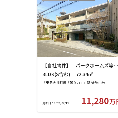
【自社物件】 パークホームズ等
力レジデンススクエア 208号室 
3LDK(S含む)｜ 72.34㎡
田谷区中町】
「東急大井町線「等々力」」駅 徒歩13分
11,280
万
更新日：2026/07/13