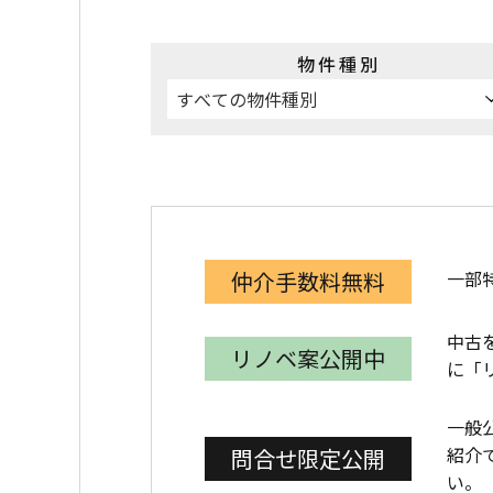
物件種別
一部
仲介手数料無料
中古
リノベ案公開中
に「
一般
紹介
問合せ限定公開
い。