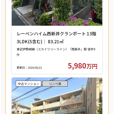
レーベンハイム西新井クランポート 13階
3LDK(S含む)｜ 83.21㎡
東武伊勢崎線（スカイツリーライン）「西新井」駅 徒歩9
分
東武大師線「西新井」駅 徒歩9分
5,980
万円
更新日：2026/06/22
中古マンション
リノベ済