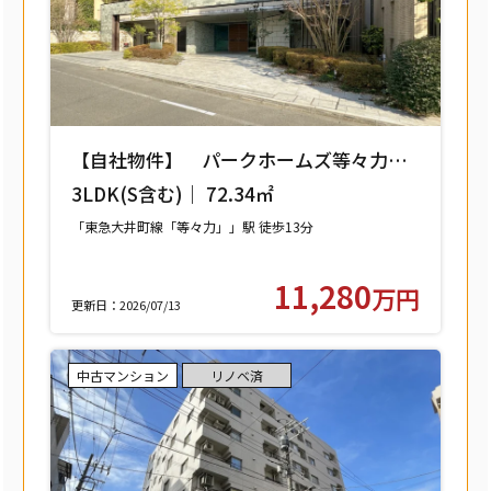
【自社物件】 パークホームズ等々力レ
ジデンススクエア 208号室 【世田谷区
3LDK(S含む)｜ 72.34㎡
中町】
「東急大井町線「等々力」」駅 徒歩13分
11,280
万円
更新日：2026/07/13
中古マンション
リノベ済