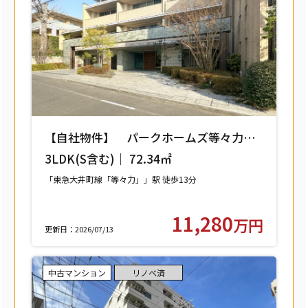
【自社物件】 パークホームズ等々力レ
ジデンススクエア 208号室 【世田谷区
3LDK(S含む)｜ 72.34㎡
中町】
「東急大井町線「等々力」」駅 徒歩13分
11,280
万円
更新日：2026/07/13
中古マンション
リノベ済