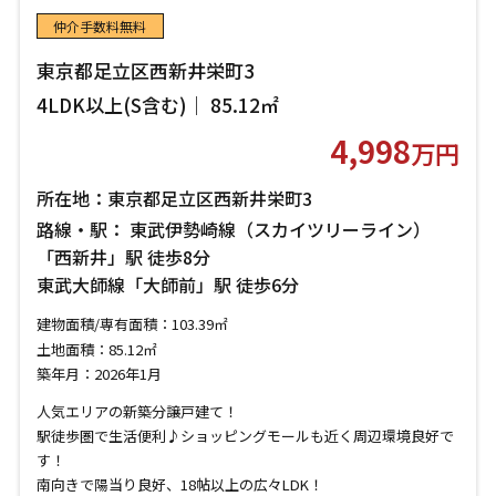
仲介手数料無料
東京都足立区西新井栄町3
4LDK以上(S含む)｜ 85.12㎡
4,998
万円
所在地：東京都足立区西新井栄町3
路線・駅： 東武伊勢崎線（スカイツリーライン）
「西新井」駅 徒歩8分
東武大師線「大師前」駅 徒歩6分
建物面積/専有面積：103.39㎡
土地面積：85.12㎡
築年月：2026年1月
人気エリアの新築分譲戸建て！
駅徒歩圏で生活便利♪ショッピングモールも近く周辺環境良好で
す！
南向きで陽当り良好、18帖以上の広々LDK！