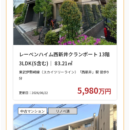
レーベンハイム西新井クランポート 13階
3LDK(S含む)｜ 83.21㎡
東武伊勢崎線（スカイツリーライン）「西新井」駅 徒歩9
分
東武大師線「西新井」駅 徒歩9分
5,980
万円
更新日：2026/06/22
中古マンション
リノベ済