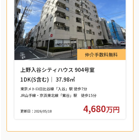
仲介手数料無料
上野入谷シティハウス 904号室
1DK(S含む)｜ 37.98㎡
東京メトロ日比谷線「入谷」駅 徒歩7分
JR山手線・京浜東北線「鶯谷」駅 徒歩15分
つくばエクスプレス「浅草」駅 徒歩15分
4,680
万円
更新日：2026/05/18