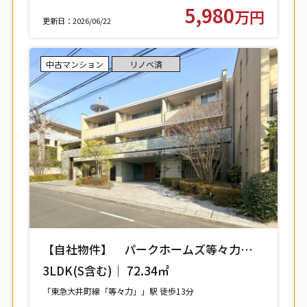
東武大師線「西新井」駅 徒歩9分
5,980
万円
更新日：2026/06/22
中古マンション
リノベ済
【自社物件】 パークホームズ等々力レジ
デンススクエア 208号室 【世田谷区中
3LDK(S含む)｜ 72.34㎡
町】
「東急大井町線「等々力」」駅 徒歩13分