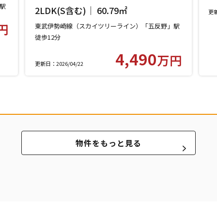
ジ 305号室
駅
徒
2LDK(S含む)｜ 60.79㎡
更新
円
東武伊勢崎線（スカイツリーライン）「五反野」駅
徒歩12分
4,490
万円
更新日：2026/04/22
物件をもっと見る