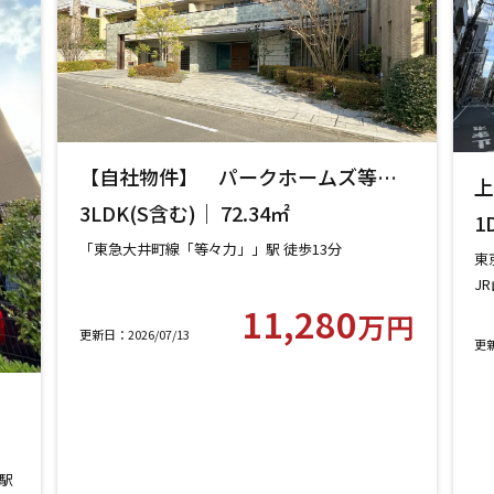
【自社物件】 パークホームズ等々
上
力レジデンススクエア 208号室 【世
3LDK(S含む)｜ 72.34㎡
1
田谷区中町】
「東急大井町線「等々力」」駅 徒歩13分
東
J
11,280
つ
万円
更新日：2026/07/13
更新
ト
駅