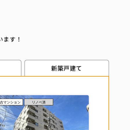
います！
ン
新築
戸建て
古マンション
リノベ済