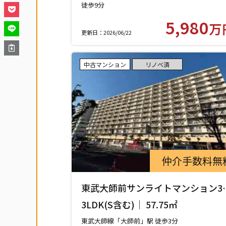
徒歩9分
東武大師線「西新井」駅 徒歩9分
5,980
万
更新日：2026/06/22
中古マンション
リノベ済
仲介手数料無
東武大師前サンライトマンション3
館 418号室
3LDK(S含む)｜ 57.75㎡
東武大師線「大師前」駅 徒歩3分