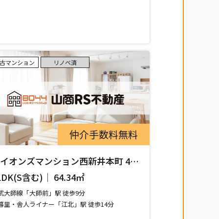
古マンション
リノベ済
仲介手数料無料
イオンズマンション西新井本町 405
室
LDK(S含む)｜ 64.34㎡
武大師線「大師前」駅 徒歩9分
暮里・舎人ライナー「江北」駅 徒歩14分
武伊勢崎線（スカイツリーライン）「西新井」駅