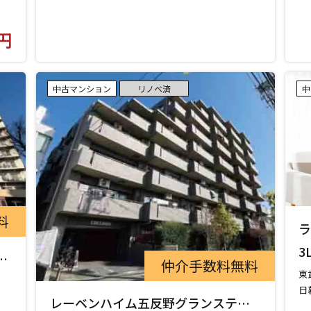
円
中古マンション
リノベ済
中
料
ラ
号
3
号
仲介手数料無料
東
日
レーベンハイム五反野グランステー
東