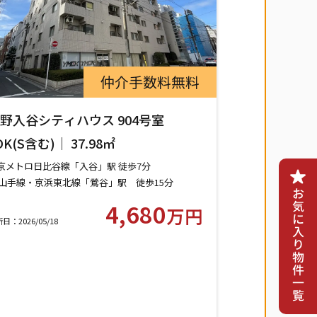
仲介手数料無料
野入谷シティハウス 904号室
DK(S含む)｜ 37.98㎡
京メトロ日比谷線「入谷」駅 徒歩7分
R山手線・京浜東北線「鶯谷」駅 徒歩15分
くばエクスプレス「浅草」駅 徒歩15分
4,680
万円
日：2026/05/18