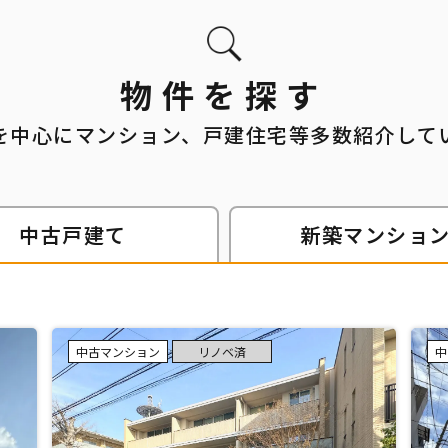
物件を探す
を中心にマンション、戸建住宅等
多数紹介して
中古
戸建て
新築
マンショ
中古マンション
リノベ済
中