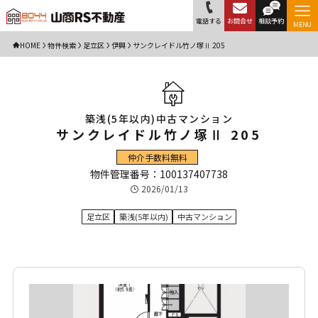
電話する
お問合せ
相談予約
MENU
HOME
物件検索
足立区
伊興
サンクレイドル竹ノ塚Ⅱ 205
築浅(5年以内)中古マンション
サンクレイドル竹ノ塚Ⅱ 205
仲介手数料無料
物件管理番号：100137407738
2026/01/13
足立区
築浅(5年以内)
中古マンション