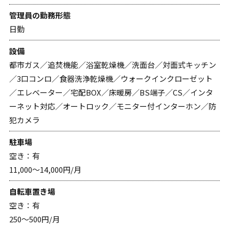
管理員の勤務形態
日勤
設備
都市ガス／追焚機能／浴室乾燥機／洗面台／対面式キッチン
／3口コンロ／食器洗浄乾燥機／ウォークインクローゼット
／エレベーター／宅配BOX／床暖房／BS端子／CS／インタ
ーネット対応／オートロック／モニター付インターホン／防
犯カメラ
駐車場
空き：有
11,000～14,000円/月
自転車置き場
空き：有
250～500円/月