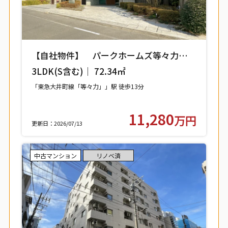
【自社物件】 パークホームズ等々力レジ
デンススクエア 208号室 【世田谷区中
3LDK(S含む)｜ 72.34㎡
町】
「東急大井町線「等々力」」駅 徒歩13分
11,280
万円
更新日：2026/07/13
中古マンション
リノベ済