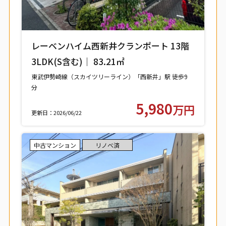
レーベンハイム西新井クランポート 13階
3LDK(S含む)｜ 83.21㎡
東武伊勢崎線（スカイツリーライン）「西新井」駅 徒歩9
分
東武大師線「西新井」駅 徒歩9分
5,980
万円
更新日：2026/06/22
中古マンション
リノベ済