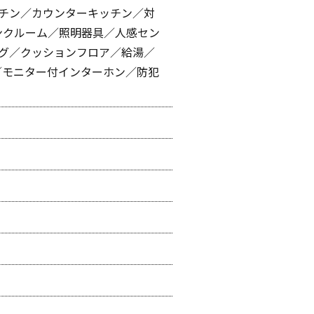
チン／カウンターキッチン／対
ンクルーム／照明器具／人感セン
グ／クッションフロア／給湯／
／モニター付インターホン／防犯