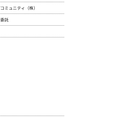
パコミュニティ（株）
部委託
勤