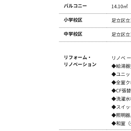
バルコニー
14.10㎡
小学校区
足立区立
中学校区
足立区立
リフォーム・
リノベ ー
リノベーション
◆給湯器
◆ユニッ
◆全室ク
◆CF張
◆洗濯水
◆スイッ
◆照明器
◆和室（