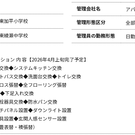
管理会社名
ア
東加平小学校
管理形態区分
全
東綾瀬中学校
管理員の勤務形態
日
ション 内 容【2026年4月上旬完了予定】
交換◆システムキッチン交換
トバス交換◆洗面台交換◆トイレ交換
ロス張替◆全フローリング張替
替◆下足入れ交換
栓器具交換◆防水パン交換
チパネル設置◆ダウンライト設置
具設置◆玄関人感センサー設置
畳表替・襖張替）