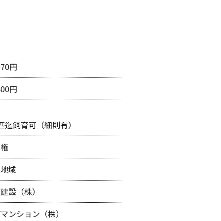
070円
400円
匹迄飼育可（細則有）
有権
業地域
松建設（株）
パマンション（株）