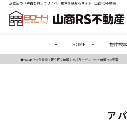
足立区の「中古を買ってリノベ」物件を探せるサイト | 山商RS不動産
HOME
物件検
HOME
物件検索
足立区
綾瀬
アパガーデンコート綾瀬 908号室
アパ