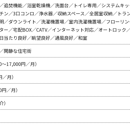
／追焚機能／浴室乾燥機／洗面台／トイレ専用／システムキッ
チン／3口コンロ／浄水器／収納スペース／全居室収納／トラ
明／ダウンライト／洗濯機置場／室内洗濯機置場／フローリン
ター／宅配BOX／CATV／インターネット対応／オートロック
日当たり良好／眺望良好／通風良好／和室
／閑静な住宅街
00～17,000円／月）
0円／月）
00円／月）
介）