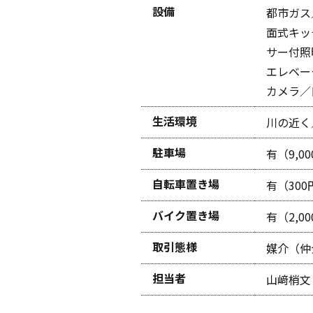
設備
都市ガス
面式キッ
サー付照
エレベー
カメラ／
生活環境
川の近く
駐車場
有（9,0
自転車置き場
有（30
バイク置き場
有（2,0
取引態様
媒介（仲
担当者
山﨑梢文