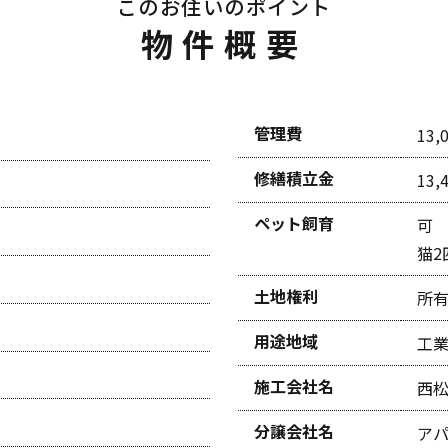
このお住いのポイント
物件概要
管理費
13,
修繕積立金
13,
ペット飼育
可
猫2
土地権利
所
用途地域
工
施工会社名
西
分譲会社名
ア