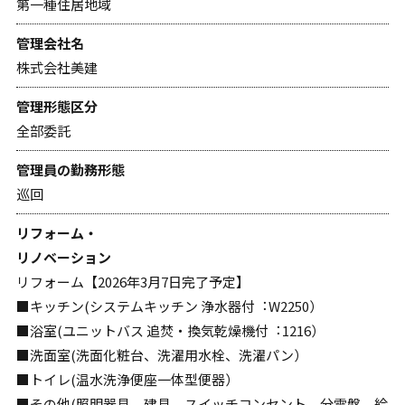
第一種住居地域
管理会社名
株式会社美建
管理形態区分
全部委託
管理員の勤務形態
巡回
リフォーム・
リノベーション
リフォーム【2026年3月7⽇完了予定】
■キッチン(システムキッチン 浄⽔器付︓W2250）
■浴室(ユニットバス 追焚・換気乾燥機付︓1216）
■洗面室(洗面化粧台、洗濯用⽔栓、洗濯パン）
■トイレ(温⽔洗浄便座一体型便器）
■その他(照明器具、建具、スイッチコンセント、分電盤、給