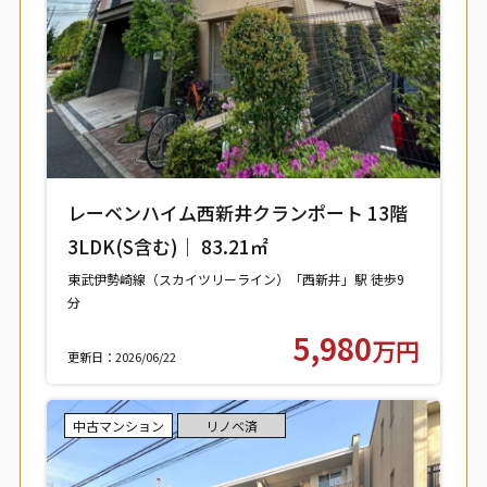
レーベンハイム西新井クランポート 13階
3LDK(S含む)｜ 83.21㎡
東武伊勢崎線（スカイツリーライン）「西新井」駅 徒歩9
分
東武大師線「西新井」駅 徒歩9分
5,980
万円
更新日：2026/06/22
中古マンション
リノベ済