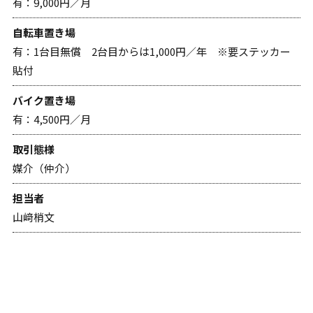
有：9,000円／月
自転車置き場
有：1台目無償 2台目からは1,000円／年 ※要ステッカー
貼付
バイク置き場
有：4,500円／月
取引態様
媒介（仲介）
担当者
山﨑梢文