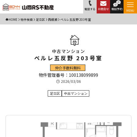
電話する
お問合せ
相談予約
MENU
HOME
物件検索
足立区
西綾瀬
ペルレ五反野 203号室
中古マンション
ペルレ五反野 203号室
仲介手数料無料
物件管理番号：100138099899
2026/03/06
足立区
中古マンション