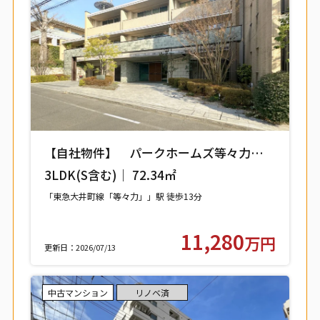
【自社物件】 パークホームズ等々力レジ
デンススクエア 208号室 【世田谷区中
3LDK(S含む)｜ 72.34㎡
町】
「東急大井町線「等々力」」駅 徒歩13分
11,280
万円
更新日：2026/07/13
中古マンション
リノベ済