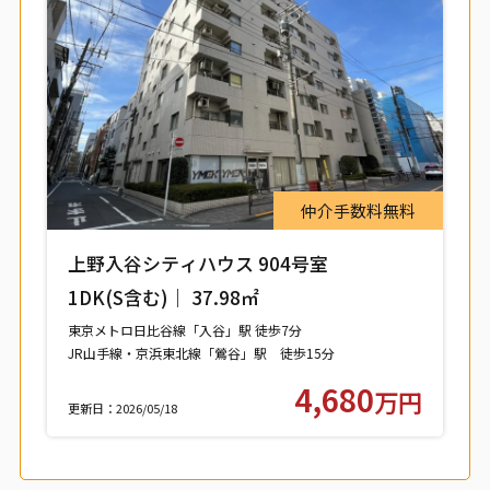
仲介手数料無料
上野入谷シティハウス 904号室
1DK(S含む)｜ 37.98㎡
東京メトロ日比谷線「入谷」駅 徒歩7分
JR山手線・京浜東北線「鶯谷」駅 徒歩15分
つくばエクスプレス「浅草」駅 徒歩15分
4,680
万円
更新日：2026/05/18