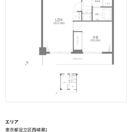
エリア
東京都⾜⽴区⻄綾瀬1