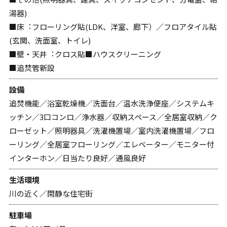
湯器)
■床︓フローリング貼(LDK、洋室、廊下）／フロアタイル貼
(玄関、洗面室、トイレ)
■壁・天井︓クロス貼■ハウスクリーニング
■追焚管新設
設備
追焚機能／浴室乾燥機／洗面台／温水洗浄便座／システムキ
ッチン／3口コンロ／浄水器／収納スペース／全居室収納／ク
ローゼット／照明器具／洗濯機置場／室内洗濯機置場／フロ
ーリング／全居室フローリング／エレベーター／モニター付
インターホン／日当たり良好／通風良好
生活環境
川の近く／閑静な住宅街
駐車場