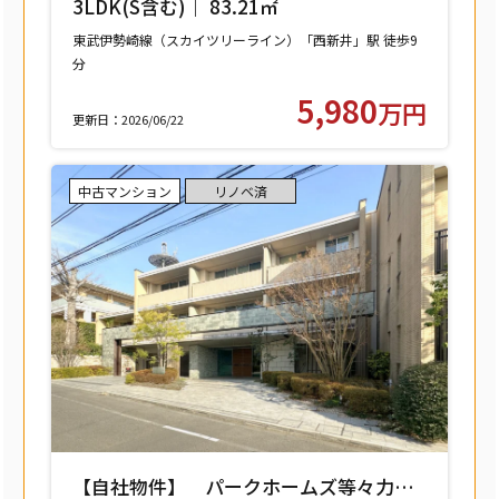
3LDK(S含む)｜ 83.21㎡
東武伊勢崎線（スカイツリーライン）「西新井」駅 徒歩9
分
東武大師線「西新井」駅 徒歩9分
5,980
万円
更新日：2026/06/22
中古マンション
リノベ済
【自社物件】 パークホームズ等々力レ