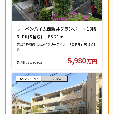
レーベンハイム西新井クランポート 13階
3LDK(S含む)｜ 83.21㎡
東武伊勢崎線（スカイツリーライン）「西新井」駅 徒歩9
分
東武大師線「西新井」駅 徒歩9分
5,980
万円
更新日：2026/06/22
中古マンション
リノベ済