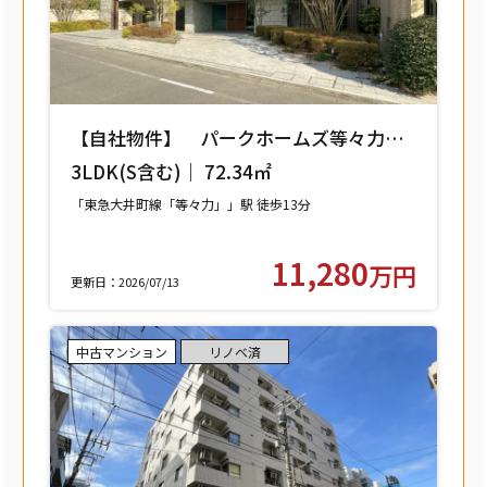
【自社物件】 パークホームズ等々力レ
ジデンススクエア 208号室 【世田谷区
3LDK(S含む)｜ 72.34㎡
中町】
「東急大井町線「等々力」」駅 徒歩13分
11,280
万円
更新日：2026/07/13
中古マンション
リノベ済