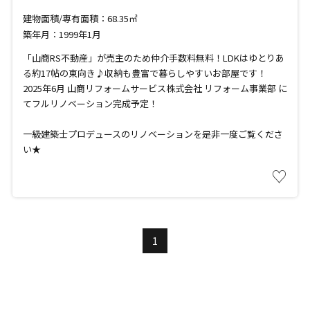
建物面積/専有面積：68.35㎡
築年月：1999年1月
「山商RS不動産」が売主のため仲介手数料無料！LDKはゆとりあ
る約17帖の東向き♪収納も豊富で暮らしやすいお部屋です！
2025年6月 山商リフォームサービス株式会社 リフォーム事業部 に
てフルリノベーション完成予定！
一級建築士プロデュースのリノベーションを是非一度ご覧くださ
い★
♡
1