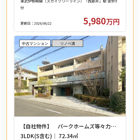
東武伊勢崎線（スカイツリーライン）「西新井」駅 徒歩9
分
東武大師線「西新井」駅 徒歩9分
5,980
万円
更新日：2026/06/22
中古マンション
リノベ済
【自社物件】 パークホームズ等々力レ
ジデンススクエア 208号室 【世田谷区
3LDK(S含む)｜ 72.34㎡