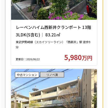
レーベンハイム西新井クランポート 13階
3LDK(S含む)｜ 83.21㎡
東武伊勢崎線（スカイツリーライン）「西新井」駅 徒歩9
分
東武大師線「西新井」駅 徒歩9分
5,980
万円
更新日：2026/06/22
中古マンション
リノベ済