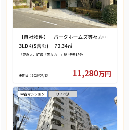
【自社物件】 パークホームズ等々力レ
ジデンススクエア 208号室 【世田谷区
3LDK(S含む)｜ 72.34㎡
中町】
「東急大井町線「等々力」」駅 徒歩13分
11,280
万円
更新日：2026/07/13
中古マンション
リノベ済