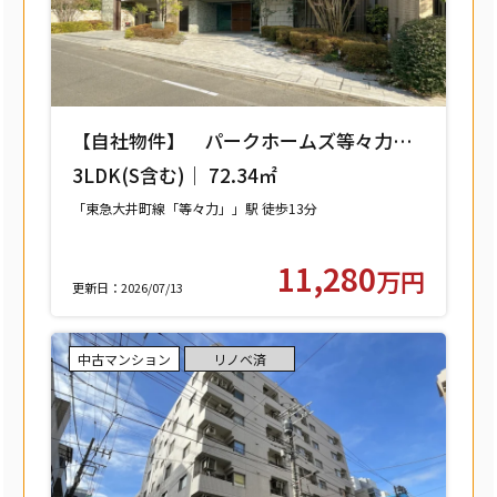
【自社物件】 パークホームズ等々力レ
ジデンススクエア 208号室 【世田谷区
3LDK(S含む)｜ 72.34㎡
中町】
「東急大井町線「等々力」」駅 徒歩13分
11,280
万円
更新日：2026/07/13
中古マンション
リノベ済