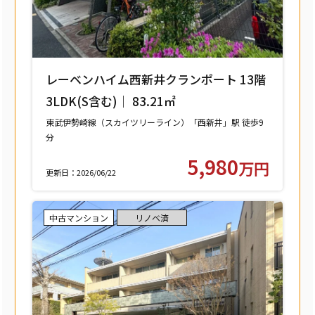
レーベンハイム西新井クランポート 13階
3LDK(S含む)｜ 83.21㎡
東武伊勢崎線（スカイツリーライン）「西新井」駅 徒歩9
分
東武大師線「西新井」駅 徒歩9分
5,980
万円
更新日：2026/06/22
中古マンション
リノベ済