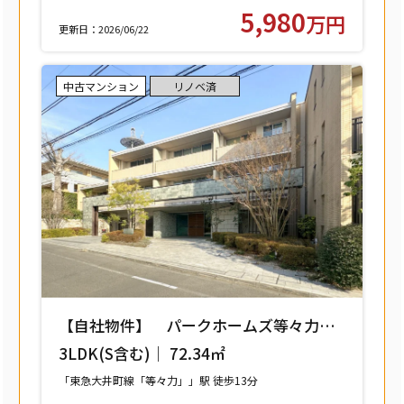
東武大師線「西新井」駅 徒歩9分
5,980
万円
更新日：2026/06/22
中古マンション
リノベ済
【自社物件】 パークホームズ等々力レ
ジデンススクエア 208号室 【世田谷区
3LDK(S含む)｜ 72.34㎡
中町】
「東急大井町線「等々力」」駅 徒歩13分