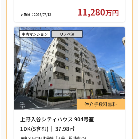
11,280
万円
更新日：2026/07/13
中古マンション
リノベ済
仲介手数料無料
上野入谷シティハウス 904号室
1DK(S含む)｜ 37.98㎡
東京メトロ日比谷線「入谷」駅 徒歩7分