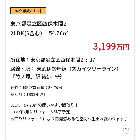
仲介手数料無料
東京都⾜⽴区⻄保⽊間2
2LDK(S含む)｜ 54.70㎡
3,199
万円
所在地：東京都⾜⽴区⻄保⽊間2-3-17
路線・駅： 東武伊勢崎線（スカイツリーライン）
「竹ノ塚」駅 徒歩15分
建物面積/専有面積：54.70㎡
築年月：1993年2月
2LDK・54.70㎡の使いやすい間取り！
2026年3月にリフォーム終了予定！
水回りリフォームにより清潔感ある住空間へ生まれ変わります♪
♡