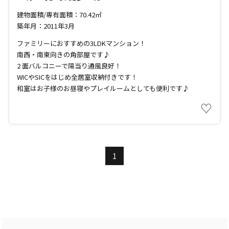
建物面積/専有面積：70.42㎡
築年月：2011年3月
ファミリーにおすすめの3LDKマンション！
南西・南東向きの角部屋です♪
2 面バルコニーで陽当り通風良好！
WICやSICをはじめ全居室収納付きです！
和室はお子様のお昼寝やプレイルームとしても便利です♪
♡
1