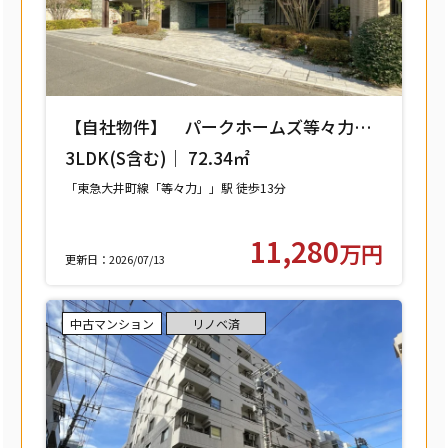
【自社物件】 パークホームズ等々力レ
ジデンススクエア 208号室 【世田谷区
3LDK(S含む)｜ 72.34㎡
中町】
「東急大井町線「等々力」」駅 徒歩13分
11,280
万円
更新日：2026/07/13
中古マンション
リノベ済