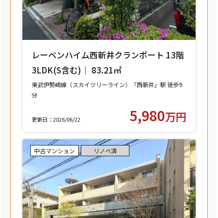
レーベンハイム西新井クランポート 13階
3LDK(S含む)｜ 83.21㎡
東武伊勢崎線（スカイツリーライン）「西新井」駅 徒歩9
分
東武大師線「西新井」駅 徒歩9分
5,980
万円
更新日：2026/06/22
中古マンション
リノベ済