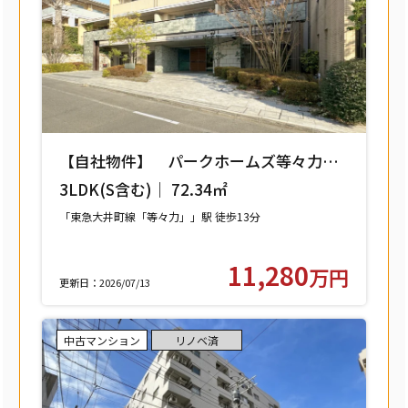
【自社物件】 パークホームズ等々力レ
ジデンススクエア 208号室 【世田谷区
3LDK(S含む)｜ 72.34㎡
中町】
「東急大井町線「等々力」」駅 徒歩13分
11,280
万円
更新日：2026/07/13
中古マンション
リノベ済