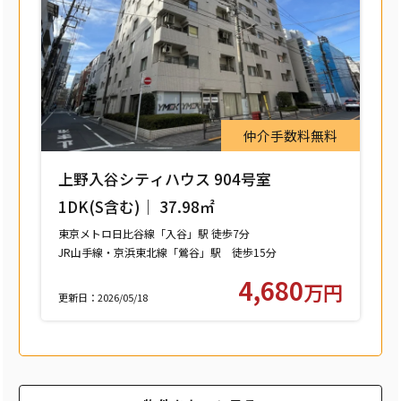
仲介手数料無料
上野入谷シティハウス 904号室
1DK(S含む)｜ 37.98㎡
東京メトロ日比谷線「入谷」駅 徒歩7分
JR山手線・京浜東北線「鶯谷」駅 徒歩15分
つくばエクスプレス「浅草」駅 徒歩15分
4,680
万円
更新日：2026/05/18