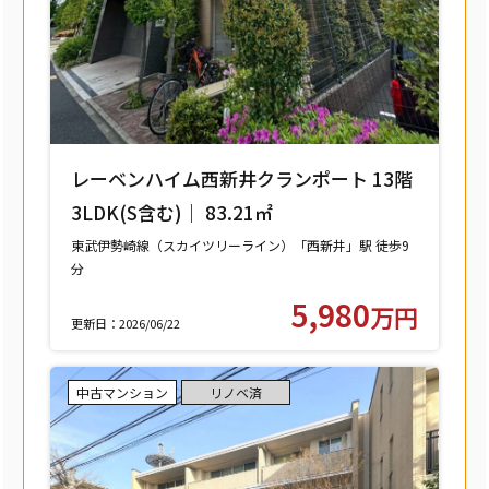
レーベンハイム西新井クランポート 13階
3LDK(S含む)｜ 83.21㎡
東武伊勢崎線（スカイツリーライン）「西新井」駅 徒歩9
分
東武大師線「西新井」駅 徒歩9分
5,980
万円
更新日：2026/06/22
中古マンション
リノベ済