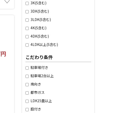
♡
3K(S含む)
3DK(S含む)
3LDK(S含む)
4K(S含む)
4DK(S含む)
4LDK以上(S含む)
万円
こだわり条件
駐車場付き
分
駐車場2台以上
南向き
都市ガス
LDK15畳以上
庭付き