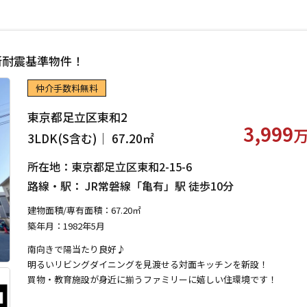
の新耐震基準物件！
仲介手数料無料
東京都足立区東和2
3,999
3LDK(S含む)｜ 67.20㎡
所在地：東京都足立区東和2-15-6
路線・駅： JR常磐線「亀有」駅 徒歩10分
建物面積/専有面積：67.20㎡
築年月：1982年5月
南向きで陽当たり良好♪
明るいリビングダイニングを見渡せる対面キッチンを新設！
買物・教育施設が身近に揃うファミリーに嬉しい住環境です！