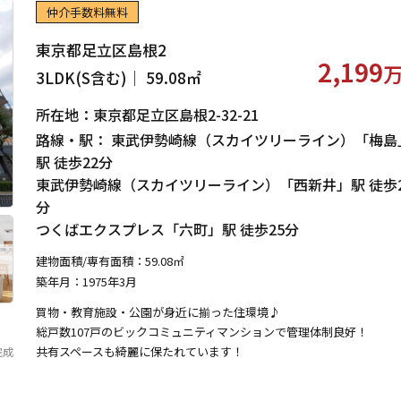
仲介手数料無料
東京都足立区島根2
2,199
3LDK(S含む)｜ 59.08㎡
所在地：東京都足立区島根2-32-21
路線・駅： 東武伊勢崎線（スカイツリーライン）「梅島
駅 徒歩22分
東武伊勢崎線（スカイツリーライン）「西新井」駅 徒歩2
分
つくばエクスプレス「六町」駅 徒歩25分
建物面積/専有面積：59.08㎡
築年月：1975年3月
買物・教育施設・公園が身近に揃った住環境♪
総戸数107戸のビックコミュニティマンションで管理体制良好！
共有スペースも綺麗に保たれています！
完成