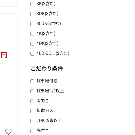
3K(S含む)
3DK(S含む)
3LDK(S含む)
4K(S含む)
4DK(S含む)
万円
4LDK以上(S含む)
こだわり条件
駐車場付き
駐車場2台以上
南向き
都市ガス
LDK15畳以上
♡
庭付き