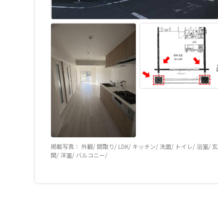
掲載写真： 外観/ 間取り/ LDK/ キッチン/ 洗面/ トイレ/ 浴室/ 玄
関/ 洋室/ バルコニー/