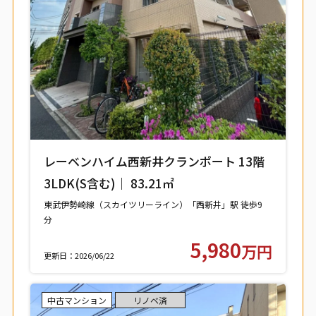
レーベンハイム西新井クランポート 13階
3LDK(S含む)｜ 83.21㎡
東武伊勢崎線（スカイツリーライン）「西新井」駅 徒歩9
分
東武大師線「西新井」駅 徒歩9分
5,980
万円
更新日：2026/06/22
中古マンション
リノベ済