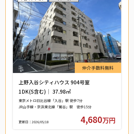
仲介手数料無料
上野入谷シティハウス 904号室
1DK(S含む)｜ 37.98㎡
東京メトロ日比谷線「入谷」駅 徒歩7分
JR山手線・京浜東北線「鶯谷」駅 徒歩15分
つくばエクスプレス「浅草」駅 徒歩15分
4,680
万円
更新日：2026/05/18