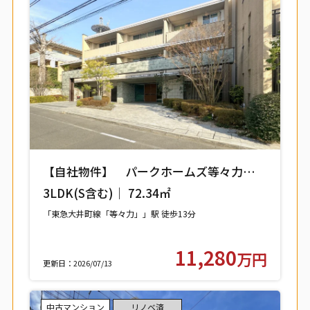
【自社物件】 パークホームズ等々力レジ
デンススクエア 208号室 【世田谷区中
3LDK(S含む)｜ 72.34㎡
町】
「東急大井町線「等々力」」駅 徒歩13分
11,280
万円
更新日：2026/07/13
中古マンション
リノベ済