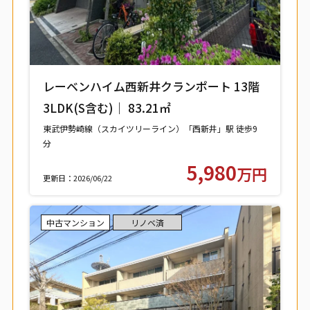
レーベンハイム西新井クランポート 13階
3LDK(S含む)｜ 83.21㎡
東武伊勢崎線（スカイツリーライン）「西新井」駅 徒歩9
分
東武大師線「西新井」駅 徒歩9分
5,980
万円
更新日：2026/06/22
中古マンション
リノベ済