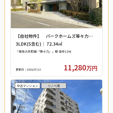
【自社物件】 パークホームズ等々力レジ
デンススクエア 208号室 【世田谷区中
3LDK(S含む)｜ 72.34㎡
町】
「東急大井町線「等々力」」駅 徒歩13分
11,280
万円
更新日：2026/07/13
中古マンション
リノベ済