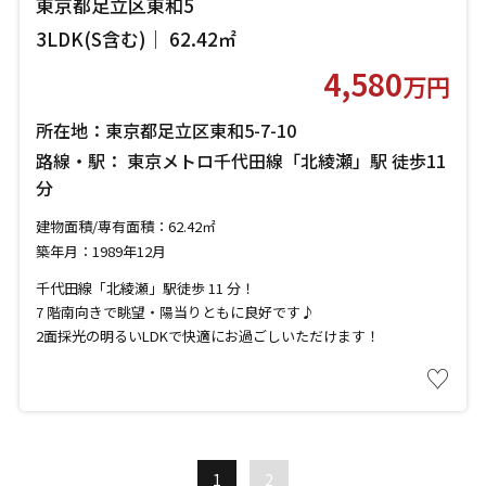
東京都足立区東和5
3LDK(S含む)｜ 62.42㎡
4,580
万円
所在地：東京都足立区東和5-7-10
路線・駅： 東京メトロ千代田線「北綾瀬」駅 徒歩11
分
建物面積/専有面積：62.42㎡
築年月：1989年12月
千代田線「北綾瀬」駅徒歩 11 分！
7 階南向きで眺望・陽当りともに良好です♪
2面採光の明るいLDKで快適にお過ごしいただけます！
♡
1
2