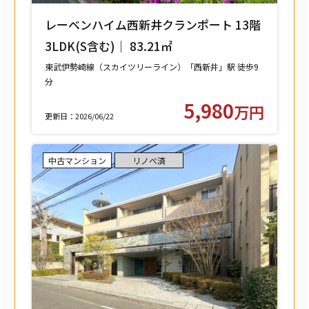
レーベンハイム西新井クランポート 13階
3LDK(S含む)｜ 83.21㎡
東武伊勢崎線（スカイツリーライン）「西新井」駅 徒歩9
分
東武大師線「西新井」駅 徒歩9分
5,980
万円
更新日：2026/06/22
中古マンション
リノベ済