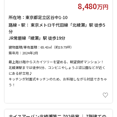
8,480
万円
所在地：東京都足立区谷中1-10
路線・駅： 東京メトロ千代田線「北綾瀬」駅 徒歩5
分
JR常磐線「綾瀬」駅 徒歩19分
建物面積/専有面積：65.43㎡（約19.79坪）
築年月：2024年2月
最上階15階からスカイツリーを望める、眺望良好マンション！
北綾瀬駅までは徒歩5分、コンビニやしょうぶ沼公園などが近く
にある好立地♪
キッチンが対面式キッチンのため、お料理しながら対話できちゃ
う！
♡
ナイスアーバン北綾瀬第二 702号室 ｜ 7階建ての