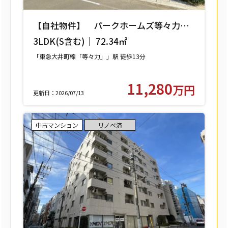
【自社物件】 パークホームズ等々力レ
ジデンススクエア 208号室 【世田谷区
3LDK(S含む)｜ 72.34㎡
中町】
「東急大井町線「等々力」」駅 徒歩13分
11,280
万円
更新日：2026/07/13
中古マンション
リノベ済