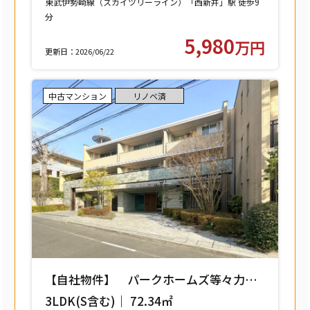
東武伊勢崎線（スカイツリーライン）「西新井」駅 徒歩9
分
東武大師線「西新井」駅 徒歩9分
5,980
万円
更新日：2026/06/22
中古マンション
リノベ済
【自社物件】 パークホームズ等々力レ
ジデンススクエア 208号室 【世田谷区
3LDK(S含む)｜ 72.34㎡