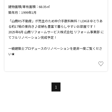
建物面積/専有面積：68.35㎡
築年月：1999年1月
「山商RS不動産」が売主のため仲介手数料無料！LDKはゆとりあ
る約17帖の東向き♪収納も豊富で暮らしやすいお部屋です！
2025年6月 山商リフォームサービス株式会社 リフォーム事業部 に
てフルリノベーション完成予定！
一級建築士プロデュースのリノベーションを是非一度ご覧くださ
い★
♡
1